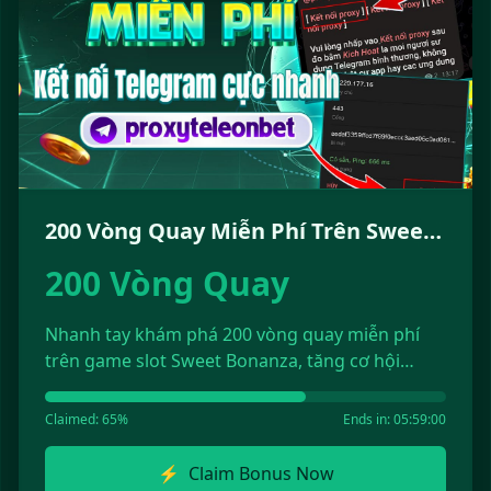
200 Vòng Quay Miễn Phí Trên Sweet Bonanza
200 Vòng Quay
Nhanh tay khám phá 200 vòng quay miễn phí
trên game slot Sweet Bonanza, tăng cơ hội
trúng lớn từng ngày.
Claimed: 65%
Ends in: 05:59:00
⚡
Claim Bonus Now