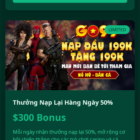
LIMITED
Thưởng Nạp Lại Hàng Ngày 50%
$300 Bonus
Mỗi ngày nhận thưởng nạp lại 50%, mở rộng cơ
hội chiến thắng cho các trò chơi casino và cá