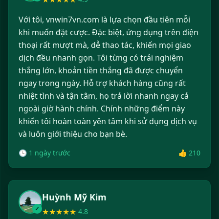
Với tôi, vnwin7vn.com là lựa chọn đầu tiên mỗi
khi muốn đặt cược. Đặc biệt, ứng dụng trên điện
thoại rất mượt mà, dễ thao tác, khiến mọi giao
dịch đều nhanh gọn. Tôi từng có trải nghiệm
thắng lớn, khoản tiền thắng đã được chuyển
ngay trong ngày. Hỗ trợ khách hàng cũng rất
nhiệt tình và tận tâm, họ trả lời nhanh ngay cả
ngoài giờ hành chính. Chính những điểm này
khiến tôi hoàn toàn yên tâm khi sử dụng dịch vụ
và luôn giới thiệu cho bạn bè.
🕒 1 ngày trước
👍 210
Huỳnh Mỹ Kim
✓
★★★★★
4.8