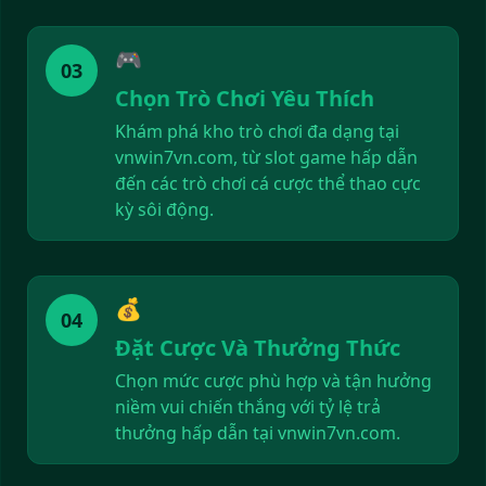
🎮
03
Chọn Trò Chơi Yêu Thích
Khám phá kho trò chơi đa dạng tại
vnwin7vn.com, từ slot game hấp dẫn
đến các trò chơi cá cược thể thao cực
kỳ sôi động.
💰
04
Đặt Cược Và Thưởng Thức
Chọn mức cược phù hợp và tận hưởng
niềm vui chiến thắng với tỷ lệ trả
thưởng hấp dẫn tại vnwin7vn.com.