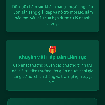
Đội ngũ chăm sóc khách hàng chuyên nghiệp
luôn sẵn sàng giải đáp và hỗ trợ mọi lúc, đảm
bảo mọi yêu cầu của bạn được xử lý nhanh
chóng.
🎁
KhuyếnMãi Hấp Dẫn Liên Tục
Cập nhật thường xuyên các chương trình ưu
đãi giá trị, tiền thưởng lớn giúp người chơi gia
tăng cơ hội chiến thắng và trải nghiệm tuyệt
vời.