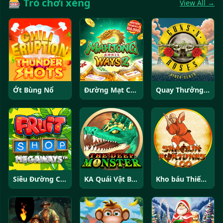
🎰 Trò chơi xèng
View All →
Ớt Bùng Nổ
Đường Mạt Chược 2
Quay Thưởng Video Súng Và Hoa Hồng
Siêu Đường Cược Cửa Hàng Trái Cây
KA Quái Vật Biển Sâu
Kho báu Thiếu Lâm 100