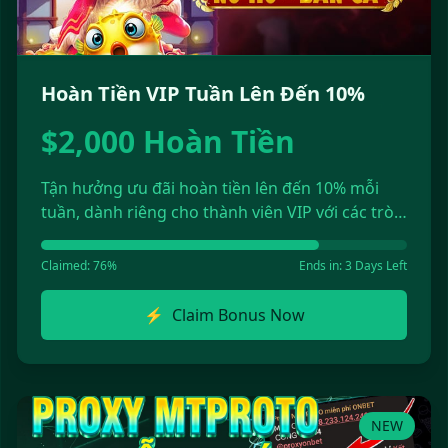
Hoàn Tiền VIP Tuần Lên Đến 10%
$2,000 Hoàn Tiền
Tận hưởng ưu đãi hoàn tiền lên đến 10% mỗi
tuần, dành riêng cho thành viên VIP với các trò
chơi bài và slot thịnh hành.
Claimed: 76%
Ends in: 3 Days Left
⚡
Claim Bonus Now
NEW