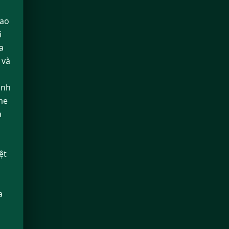
cao
i
a
 và
inh
me
à
ệt
a