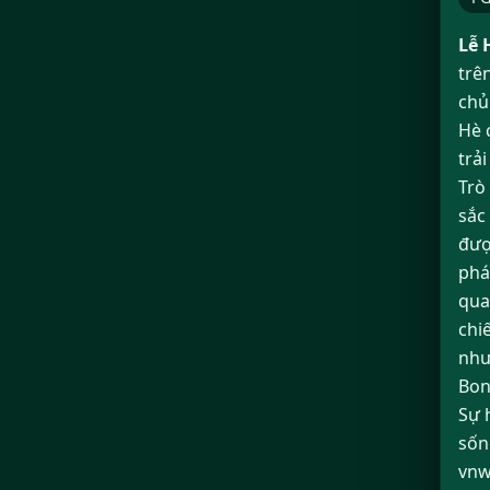
Lễ 
trê
chủ
Hè 
trả
Trò
sắc
đượ
phá
qua
chi
như
Bon
Sự 
sốn
vnw