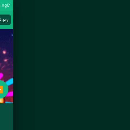
 ngữ
Ngay
▶