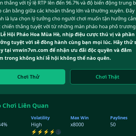
n thắng với tỷ lệ RTP lên đến 96.7% và độ biến động trung 
p cân bằng giữa các khoản thắng lớn và thường xuyên. Đây
nh là lựa chọn lý tưởng cho người chơi muốn tận hưởng cả
c chiến thắng tuyệt vời từ những màn pháo hoa phô trương
 Lễ Hội Pháo Hoa Mùa Hè, nhịp điệu cược thú vị và phần
ởng tuyệt vời sẽ đồng hành cùng bạn mọi lúc. Hãy thử 
y tại vnwin7vn.com để nhận ưu đãi độc quyền và đắm
m trong không khí lễ hội không thể nào quên.
Chơi Thử
Chơi Thật
ò Chơi Liên Quan
Volatility
Max Win
Paylines
34%
High
x8000
50
⚡⚡⚡⚡🌑