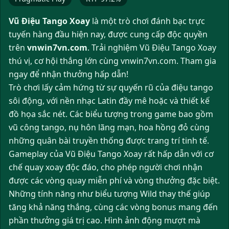
Vũ Điệu Tango Xoay
là một trò chơi đánh bạc trực
tuyến hàng đầu hiện nay, được cung cấp độc quyền
trên
vnwin7vn.com
. Trải nghiệm Vũ Điệu Tango Xoay
thú vị, cơ hội thắng lớn cùng vnwin7vn.com. Tham gia
ngay để nhận thưởng hấp dẫn!
Trò chơi lấy cảm hứng từ sự quyến rũ của điệu tango
sôi động, với nền nhạc Latin đầy mê hoặc và thiết kế
đồ họa sắc nét. Các biểu tượng trong game bao gồm
vũ công tango, nụ hôn lãng mạn, hoa hồng đỏ cùng
những quân bài truyền thống được trang trí tinh tế.
Gameplay của Vũ Điệu Tango Xoay rất hấp dẫn với cơ
chế quay xoay độc đáo, cho phép người chơi nhận
được các vòng quay miễn phí và vòng thưởng đặc biệt.
Những tính năng như biểu tượng Wild thay thế giúp
tăng khả năng thắng, cùng các vòng bonus mang đến
phần thưởng giá trị cao. Hình ảnh động mượt mà