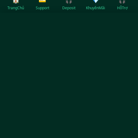
TrangChủ
Support
Deposit
KhuyếnMãi
HỗTrợ
✕
Select Language
🇻🇳
✓
Vietnamese
Vũ Điệu Tango Xoay cực hấp dẫn
⚙️
tại vnwin7vn.com
RTP
Volatility
96.5%
Cao ⚡⚡⚡⚡🌑
Max Win
Paylines
x7500
25
Reels
Min Bet
5x3
10.000 VND