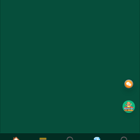
🏠
💳
🎧
💎
🎧