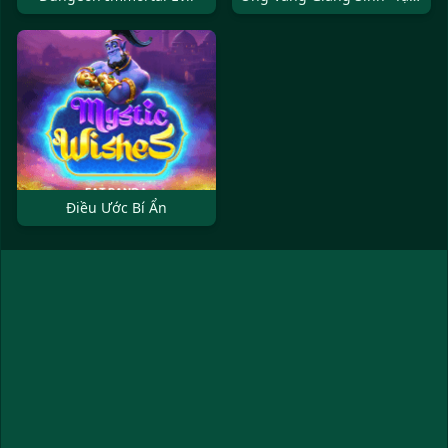
Điều Ước Bí Ẩn