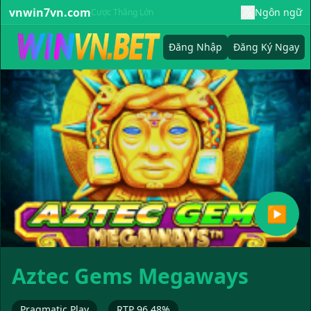
vnwin7vn.com
Ngôn ngữ
Cược Thắng Lớn
Đăng Nhập
Đăng Ký Ngay
▶
Aztec Gems Megaways
Pragmatic Play
RTP 96.48%