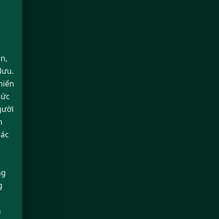
n,
lưu.
hiến
sức
gười
m
các
ng
g
n