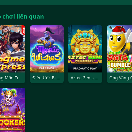
ò chơi liên quan
Long Môn Tiêu Cục
Điều Ước Bí Ẩn
Aztec Gems Megaways