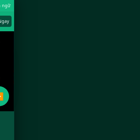
 ngữ
Ngay
▶