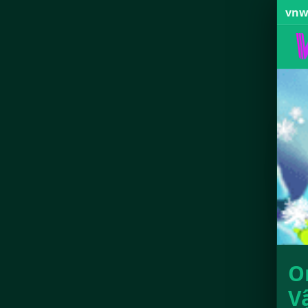
vnw
O
V